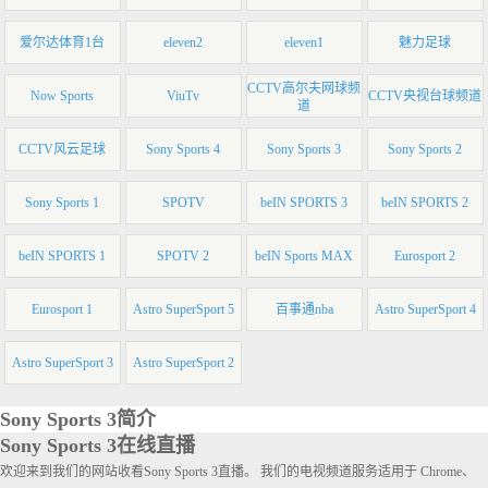
爱尔达体育1台
eleven2
eleven1
魅力足球
CCTV高尔夫网球频
Now Sports
ViuTv
CCTV央视台球频道
道
CCTV风云足球
Sony Sports 4
Sony Sports 3
Sony Sports 2
Sony Sports 1
SPOTV
beIN SPORTS 3
beIN SPORTS 2
beIN SPORTS 1
SPOTV 2
beIN Sports MAX
Eurosport 2
Eurosport 1
Astro SuperSport 5
百事通nba
Astro SuperSport 4
Astro SuperSport 3
Astro SuperSport 2
Sony Sports 3简介
Sony Sports 3在线直播
欢迎来到我们的网站收看Sony Sports 3直播。 我们的电视频道服务适用于 Chrome、