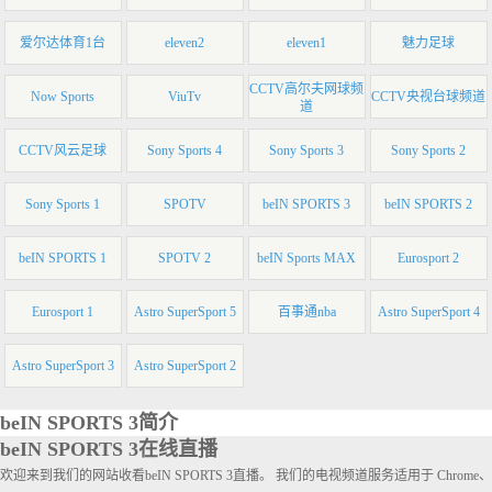
爱尔达体育1台
eleven2
eleven1
魅力足球
CCTV高尔夫网球频
Now Sports
ViuTv
CCTV央视台球频道
道
CCTV风云足球
Sony Sports 4
Sony Sports 3
Sony Sports 2
Sony Sports 1
SPOTV
beIN SPORTS 3
beIN SPORTS 2
beIN SPORTS 1
SPOTV 2
beIN Sports MAX
Eurosport 2
Eurosport 1
Astro SuperSport 5
百事通nba
Astro SuperSport 4
Astro SuperSport 3
Astro SuperSport 2
beIN SPORTS 3简介
beIN SPORTS 3在线直播
欢迎来到我们的网站收看beIN SPORTS 3直播。 我们的电视频道服务适用于 Chrome、