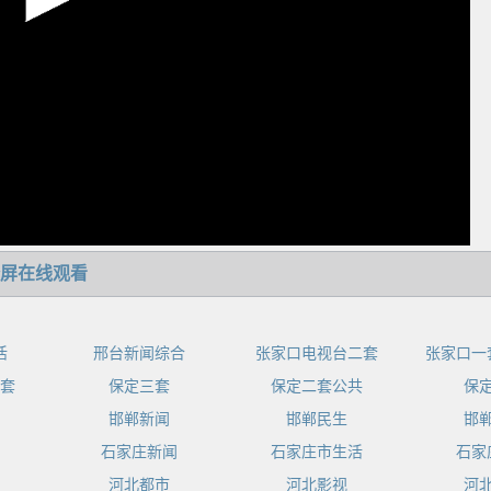
屏在线观看
活
邢台新闻综合
张家口电视台二套
张家口一
套
保定三套
保定二套公共
保
邯郸新闻
邯郸民生
邯
石家庄新闻
石家庄市生活
石家
河北都市
河北影视
河