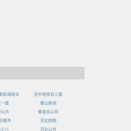
套新闻综合
沧州电视台三套
定一套
唐山新闻
郸公共
秦皇岛公共
庄都市
河北购物
北少儿
河北公共