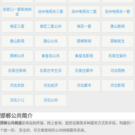
张家口一套新闻综
沧州电视台三套
沧州电视台二套
沧州电视台一套
合
保定三套
保定二套公共
保定一套
唐山新闻
唐山影视
唐山公共
邯郸新闻
邯郸民生
邯郸公共
秦皇岛公共
秦皇岛影视
石家庄娱乐
石家庄新闻
石家庄市生活
石家庄都市
河北购物
河北农民
河北经济
河北都市
河北影视
河北少儿
河北公共
邯郸公共简介
邯郸公共频道
采用自助终端、网上查询、居民信箱等多种服务方式和手段，构建的一
个统一的、 安全的、可方便使用的公共网络服务系统。