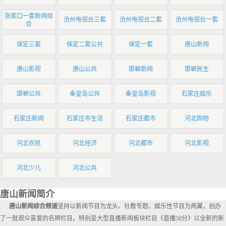
张家口一套新闻综
沧州电视台三套
沧州电视台二套
沧州电视台一套
合
保定三套
保定二套公共
保定一套
唐山新闻
唐山影视
唐山公共
邯郸新闻
邯郸民生
邯郸公共
秦皇岛公共
秦皇岛影视
石家庄娱乐
石家庄新闻
石家庄市生活
石家庄都市
河北购物
河北农民
河北经济
河北都市
河北影视
河北少儿
河北公共
唐山新闻简介
唐山新闻综合频道
坚持以新闻节目为龙头、社教专题、娱乐性节目为两翼，创办
了一批观众喜爱的名牌栏目。特别是大型直播新闻板块栏目《直播50分》以全新的新