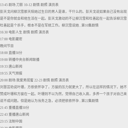
13:45 剧场:刀影 10-12 剧情 剧照 演员表
彭天戈问柳沉雪那天陪她过生日的男人是谁，干什么的。彭天戈说如果自己没有出现
是不是你就会和他生活在一起。彭天戈激动的不让柳沉雪和杜善起在一起告诉柳沉雪
杜善起是个杀手，根本不是在军统工作。柳沉雪说她...第10集剧情
16:30 电影人生 剧情 剧照 演员表
17:00 电影藏密
晚间节目
18:00 直播50分
19:00 转播中央台新闻联播
19:33 唐山新闻
19:55 天气预报
20:00 剧场:我爱男闺蜜 22-23 剧情 剧照 演员表
刘慧芸劝说叶珊，方依依怀孕了，方骏的压力就更大了，所以在这样的情况下，她不
赞成叶珊和方骏在一起。叶珊则不以为然，觉得自己收入高，多养一个孩子对自己来
说不成问题。但是她认为当务之急，必须把依依怀孕...第22集剧情
21:45 重播直播50分
22:43 重播唐山新闻
23:15 法制中国