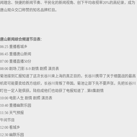
闻理念、快捷的新闻节奏、平民化的新闻视角、创下平均收视率20%的高纪录，成为
唐山观众交口称赞的知名品牌栏目。
唐山新闻综合频道节目表
：
06:25 重播看城乡
06:45 重播唐山新闻
07:00 重播直播50分
08:00 剧场:刀影 8-9 剧情 剧照 演员表
菊池接到汇报知道了这次长谷川来上海的真正目的，长谷川携带了关于细菌战的最高
机密可能要卖给西方组织，长谷川背叛了帝国。菊池让部下先不要声张，先把长谷川
盯住一定人赃俱获。陆伯成他们也劫获了电报知道了...第8集剧情
10:00 电影人生 剧情 剧照 演员表
10:40 重播幽默乐园
11:56 天气预报
午间节目
12:00 看城乡
12:30 幽默乐园