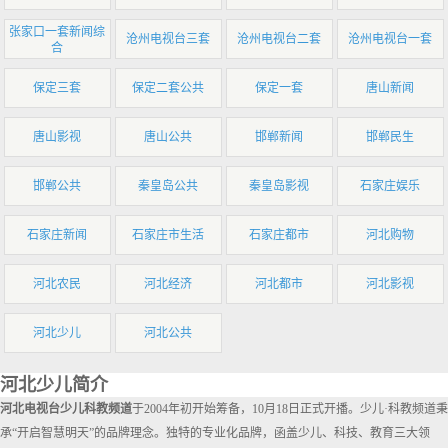
张家口一套新闻综
沧州电视台三套
沧州电视台二套
沧州电视台一套
合
保定三套
保定二套公共
保定一套
唐山新闻
唐山影视
唐山公共
邯郸新闻
邯郸民生
邯郸公共
秦皇岛公共
秦皇岛影视
石家庄娱乐
石家庄新闻
石家庄市生活
石家庄都市
河北购物
河北农民
河北经济
河北都市
河北影视
河北少儿
河北公共
河北少儿简介
河北电视台少儿科教频道
于2004年初开始筹备，10月18日正式开播。少儿·科教频道秉
承“开启智慧明天”的品牌理念。独特的专业化品牌，函盖少儿、科技、教育三大领