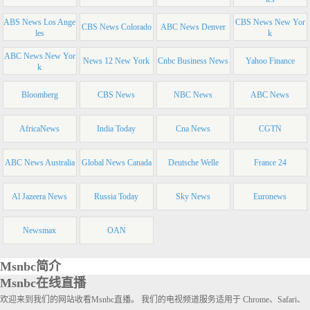
ABS News Los Ange
CBS News New Yor
CBS News Colorado
ABC News Denver
les
k
ABC News New Yor
News 12 New York
Cnbc Business News
Yahoo Finance
k
Bloomberg
CBS News
NBC News
ABC News
AfricaNews
India Today
Cna News
CGTN
ABC News Australia
Global News Canada
Deutsche Welle
France 24
Al Jazeera News
Russia Today
Sky News
Euronews
Newsmax
OAN
Msnbc简介
Msnbc在线直播
欢迎来到我们的网站收看Msnbc直播。 我们的电视频道服务适用于 Chrome、Safari、