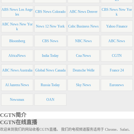
ABS News Los Ange
CBS News New Yor
CBS News Colorado
ABC News Denver
les
k
ABC News New Yor
News 12 New York
Cnbc Business News
Yahoo Finance
k
Bloomberg
CBS News
NBC News
ABC News
AfricaNews
India Today
Cna News
CGTN
ABC News Australia
Global News Canada
Deutsche Welle
France 24
Al Jazeera News
Russia Today
Sky News
Euronews
Newsmax
OAN
CGTN简介
CGTN在线直播
欢迎来到我们的网站收看CGTN直播。 我们的电视频道服务适用于 Chrome、Safari、