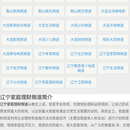
鞍山新闻频道
鞍山娱乐频道
鞍山图文频道
大连云动微电影
大连新闻综合频道
大连生活频道
大连公共频道
大连文体频道
大连影视频道
大连少儿频道
大连财经频道
晴彩大连频道
大连移动电视频道
辽宁体育频道
辽宁北方频道
辽宁宜家购物频道
辽宁教育青少电视
辽宁经济频道
辽宁都市频道
辽宁生活频道
频道
辽宁公共频道
辽宁家庭理财频道
辽宁卫视频道
辽宁家庭理财频道简介
辽宁家庭理财频道
从概念上讲，就是学会有效、合理地处理和运用钱财，让自己的花
费发挥最大的效用，以达到最大限度地满足日常生活需要的目的。简而言之，家庭理
财就是利用企业理财和金融方法对家庭经济（主要指家庭收入和支出）进行计划和管
理，增强家庭经济实力，提高抗风险能力，增大家庭效用。从广义的角度来 讲，合理