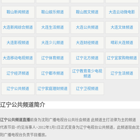
鞍山新闻频道
鞍山娱乐频道
鞍山图文频道
大连云动微电影
大连新闻综合频道
大连生活频道
大连公共频道
大连文体频道
大连影视频道
大连少儿频道
大连财经频道
晴彩大连频道
大连移动电视频道
辽宁体育频道
辽宁北方频道
辽宁宜家购物频道
辽宁教育青少电视
辽宁经济频道
辽宁都市频道
辽宁生活频道
频道
辽宁公共频道
辽宁家庭理财频道
辽宁卫视频道
辽宁公共频道简介
辽宁公共频道直播
前身为沈阳广播电视台公共社会频道 此频道主打法律为主的频道
代表节目<约见当事人>2012年1月1日正式变身为辽宁电视台公共频道，此频道现由沈
阳广播电视台负责节目播放。