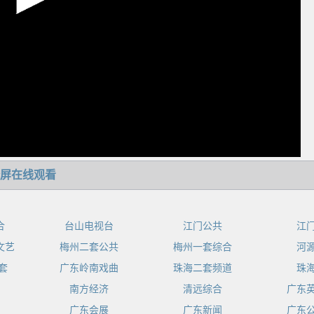
屏在线观看
合
台山电视台
江门公共
江
文艺
梅州二套公共
梅州一套综合
河
套
广东岭南戏曲
珠海二套频道
珠
南方经济
清远综合
广东
广东会展
广东新闻
广东