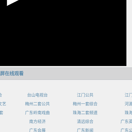
屏在线观看
合
台山电视台
江门公共
江
文艺
梅州二套公共
梅州一套综合
河
套
广东岭南戏曲
珠海二套频道
珠
南方经济
清远综合
广东
广东会展
广东新闻
广东