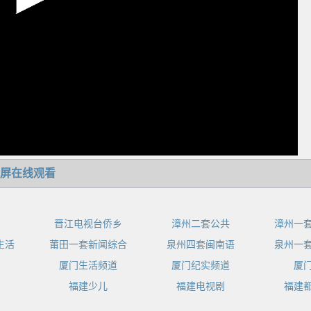
屏在线观看
晋江电视台侨乡
漳州二套公共
漳州一
生活
莆田一套新闻综合
泉州四套闽南语
泉州一
厦门生活频道
厦门纪实频道
厦
福建少儿
福建电视剧
福建