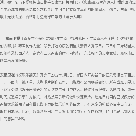
潮。09年东南卫视强势出击携手奥康集团共同打造《奥康office时尚达人》横跨国内12
个中心城市的地面选拔务求搜寻出中国年轻族群中真正的时尚潮人。09年，东南卫视
联手光线传媒、真维斯打造爱穿中华的《娱乐大典》
东南卫视
《真爱在囧途》是2014年东南卫视与韩国国宝级真人秀团队（《爸爸我
们去哪儿》韩国制作力量）联手打造的原创明星夫妻真人秀节目。节目中三对明星夫
妇和特邀韩国艺人、嘉宾在三天两夜的时间内旅行，完成相同的夫妻竞技，赢取南山
瞭望塔浪漫晚餐。
东南卫视
《娱乐乐翻天》开办于2002年1月5日，是国内开办最早的娱乐资讯类节目之
一，与国内一线明星、大型唱片制作公司、电影发行公司联系密切，所有当红明星几
乎都接受过《娱乐乐翻天》的专访或来节目中作客。通过独家报道、话题依托、第一
时间报道娱乐事件为依托，对热点娱乐新闻做出快速反应。也是目前国内卫视仅存的
两档娱乐新闻节目和最具影响力的娱乐新闻节目之一，在众多的粉丝心目中占有无可
取代的地位。此外，数量众多的乐翻天俱乐部会员分布全国各地，他们也是乐翻天节
目的忠实FANS。