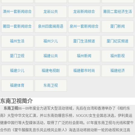
漳州一套新闻综合
龙岩公共
龙岩新闻综合
莆田二套经济生活
莆田一套新闻综合
泉州四套闽南语
泉州一套新闻综合
厦门新闻
福州生活
福州少儿
厦门生活频道
厦门纪实频道
厦门卫视
福建公共
福州新闻
福州影视
福建少儿
福建电视剧
福建都市时尚
福建经济
福建体育
东南卫视
东南卫视简介
东南卫视
06－09年度全力进军大型活动领域，先后在台湾和香港举办了《相约东
南》大型中华文化汇演，并以东南劲爆音乐榜，SOGOU女生全国总决选，伊利奥运
健康中国行等大型媒体活动，取得了广泛的社会影响。07年度东南卫视与光线和蒙牛
合作的《蒙牛酸酸乳音乐风云榜风云新人》海选活动将掀动新一轮的收视和关注高