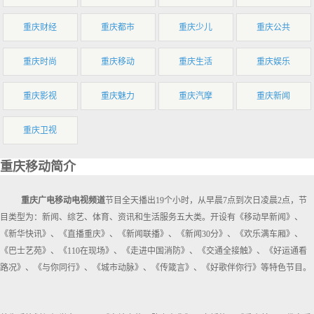
重庆财经
重庆都市
重庆少儿
重庆公共
重庆时尚
重庆移动
重庆生活
重庆娱乐
重庆影视
重庆魅力
重庆汽摩
重庆新闻
重庆卫视
重庆移动简介
重庆广电移动电视频道
节目全天播出19个小时，从早晨7点到次日凌晨2点，节
目类型为：新闻、综艺、体育、资讯和生活服务五大类。开设有《移动早新闻》、
《新华快讯》、《直播重庆》、《新闻联播》、《新闻30分》、《欢乐满车厢》、
《巴士艺苑》、《110在现场》、《走进中国消防》、《交通全接触》、《好运通看
路况》、《与你同行》、《城市动脉》、《传箴言》、《好歌伴你行》等特色节目。