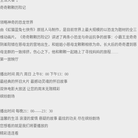
生活大餐”。
奇奇颗颗历险记
领略神奇的恐龙世界
由《虹猫蓝兔七侠传》原班人马制作，是目前世界上最大规模的以恐龙为题材的全三
维动画片。《奇奇颗颗历险记》讲述了两条小恐龙与命运抗争的故事：小霸王龙奇奇
阴差阳错在慈母龙的营地出生，和姐姐小慈母龙颗颗相依为命。长大后的奇奇遭到慈
母龙群的一致排挤，伤心之下，他和颗颗一起踏上了寻找妈妈的旅程……
第一放映厅
播出时间 周六 周日 上午8：00 下午13：00
最经典的怀旧大片 最撼动灵魂的怀旧故事
双休电影大放送 让您的周末无限精彩
缤纷剧场
播出时间 每晚21：00——23：30
温馨的生活 浪漫的爱情 悬疑的故事 最炫的功夫 尽在缤纷剧场
您想看的就是我们将要播放的
精彩连连看