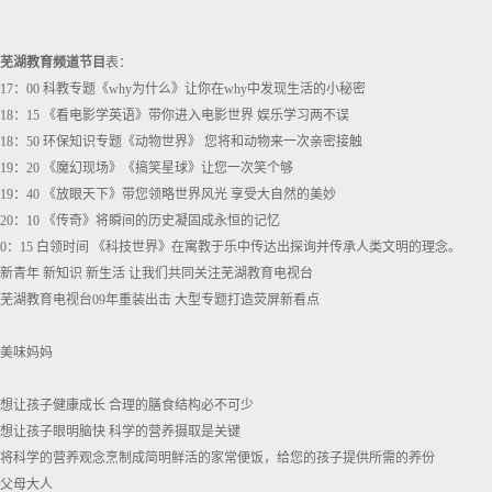
芜湖教育频道节目
表：
17：00 科教专题《why为什么》让你在why中发现生活的小秘密
18：15 《看电影学英语》带你进入电影世界 娱乐学习两不误
18：50 环保知识专题《动物世界》 您将和动物来一次亲密接触
19：20 《魔幻现场》《搞笑星球》让您一次笑个够
19：40 《放眼天下》带您领略世界风光 享受大自然的美妙
20：10 《传奇》将瞬间的历史凝固成永恒的记忆
0：15 白领时间 《科技世界》在寓教于乐中传达出探询并传承人类文明的理念。
新青年 新知识 新生活 让我们共同关注芜湖教育电视台
芜湖教育电视台09年重装出击 大型专题打造荧屏新看点
美味妈妈
想让孩子健康成长 合理的膳食结构必不可少
想让孩子眼明脑快 科学的营养摄取是关键
将科学的营养观念烹制成简明鲜活的家常便饭，给您的孩子提供所需的养份
父母大人