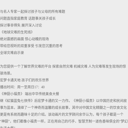
与名人专家一起探讨孩子与父母的所有难题
问题直指家庭教育 话题事关孩子成长
探讨事非得失 展开深入讨论
《地球灾难的生死线》
绝对震撼的画面 惊心动魄的现场
带给您视听的双重享受 引发您沉重的思考
全球灾难启示录
为您提供一个了解世界灾难的平台 探索自然灾难 机械灾难 人为灾难等发生现场的惊
骇场景。
宏梦卡通天地 孩子们的欢乐世界
播出时间：周一至周日17：40
《神厨小福贵》 端出中华传统美食大餐
继《虹猫蓝兔七侠传》后宏梦卡通的又一力作。《神厨小福贵》以中国历史和民间故
事为蓝本，演绎了一个神奇而温馨的成长故事，其中对中国文化精髓之一的饮食文化
更是有系统而趣味十足的介绍。该动画片的文学顾问余华认为，每个孩子都是一个
“神厨”，他们都像小福贵一样，正在用自己的巧手、智慧烹制一道色香味俱全的“梦幻