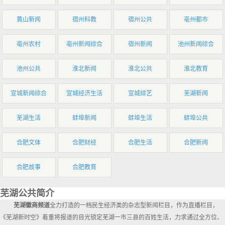
黄山新闻
宿州科教
宿州公共
亳州都市
亳州农村
亳州新闻综合
宿州新闻
池州新闻综合
池州公共
淮北新闻
淮北公共
淮北教育
宣城新闻综合
宣城经济生活
宣城综艺
芜湖新闻
芜湖生活
蚌埠新闻
蚌埠生活
蚌埠公共
合肥文体
合肥财经
合肥生活
合肥新闻
合肥故事
合肥教育
芜湖公共简介
芜湖徽商频道
全力打造的一档民生经济类的杂志型新闻栏目，作为直播栏目，
《芜湖新时空》着重将报道的目光锁定芜湖一市三县的百姓生活，力求通过全方位、