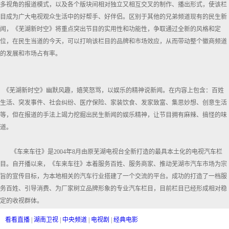
多视角的报道模式，以及各个版块间相对独立又相互交叉的制作、播出形式，使该栏
目成为广大电视观众生活中的好帮手、好伴侣。区别于其他的兄弟频道现有的民生新
闻，《芜湖新时空》将重点突出节目的实用性和功能性，争取通过全新的风格和定
位，在民生当道的今天，可以打响该栏目的品牌和市场效应，从而带动整个徽商频道
的发展和市场占有率。
《芜湖新时空》幽默风趣，嬉笑怒骂，以娱乐的精神说新闻。在内容上包含：百姓
生活、突发事件、社会纠纷、医疗保险、家装饮食、发家致富、集思妙想、创意生活
等，但在报道的手法上竭力挖掘出民生新闻的娱乐精神，让节目拥有麻辣、搞怪的味
道。
《车来车往》是2004年8月由原芜湖电视台全新打造的最具本土化的电视汽车栏
目。自开播以来，《车来车往》本着服务百姓、服务商家、推动芜湖市汽车市场为宗
旨的宣传目标，为本地相关的汽车行业搭建了一个交流的平台。成功的打造了一档服
务百姓、引导消费、为厂家树立品牌形象的专业汽车栏目，目前栏目已经形成相对稳
定的收视群体。
看看直播
|
湖南卫视
|
中央频道
|
电视剧
|
经典电影