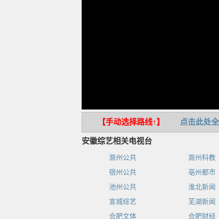
【手动选择路线↑】
点击此处全
安徽综艺相关电视台
滁州公共
滁州科教
宿州公共
亳州都市
池州公共
淮北新闻
宣城综艺
芜湖新闻
合肥文体
合肥财经