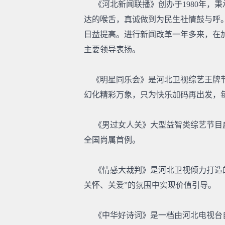
《河北新闻联播》创办于1980年，秉
达的喉舌，真诚做到为民生社情鼓与呼
日益提高。进行新闻改革一年多来，在
主要领导表扬。
《明星同乐会》是河北卫视综艺王牌节目
幻化精彩万象，只为快乐加码再出发，每
《男过女人关》大型益智类综艺节目启
全国尚属首例。
《情感大裁判》是河北卫视倾力打造的
关怀、关爱”的氛围中实现价值引导。
《中华好诗词》是一档由河北电视台自