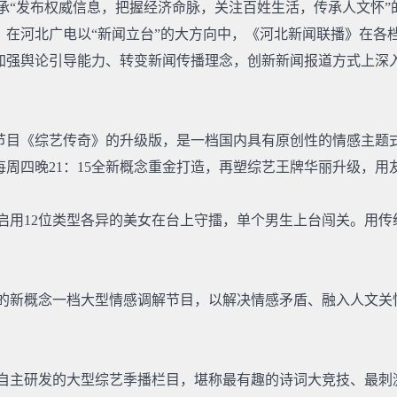
承“发布权威信息，把握经济命脉，关注百姓生活，传承人文怀
。在河北广电以“新闻立台”的大方向中，《河北新闻联播》在各
加强舆论引导能力、转变新闻传播理念，创新新闻报道方式上深
《综艺传奇》的升级版，是一档国内具有原创性的情感主题式综艺节
周四晚21：15全新概念重金打造，再塑综艺王牌华丽升级，用
用12位类型各异的美女在台上守擂，单个男生上台闯关。用传
新概念一档大型情感调解节目，以解决情感矛盾、融入人文关怀
主研发的大型综艺季播栏目，堪称最有趣的诗词大竞技、最刺