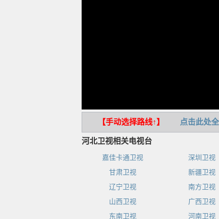
【手动选择路线↑】
点击此处全
河北卫视相关电视台
嘉佳卡通卫视
深圳卫视
甘肃卫视
新疆卫视
辽宁卫视
南方卫视
山西卫视
广西卫视
东南卫视
河南卫视