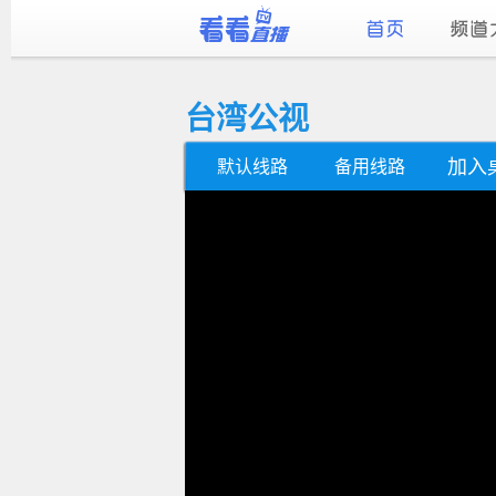
台湾公视
加入
默认线路
备用线路