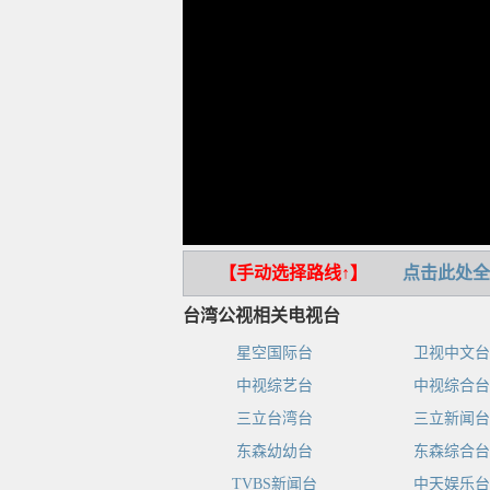
【手动选择路线↑】
点击此处全
台湾公视相关电视台
星空国际台
卫视中文台
中视综艺台
中视综合台
三立台湾台
三立新闻台
东森幼幼台
东森综合台
TVBS新闻台
中天娱乐台