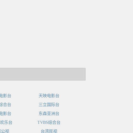
电影台
天映电影台
综合台
三立国际台
电影台
东森亚洲台
S欢乐台
TVBS综合台
湾公视
台湾民视