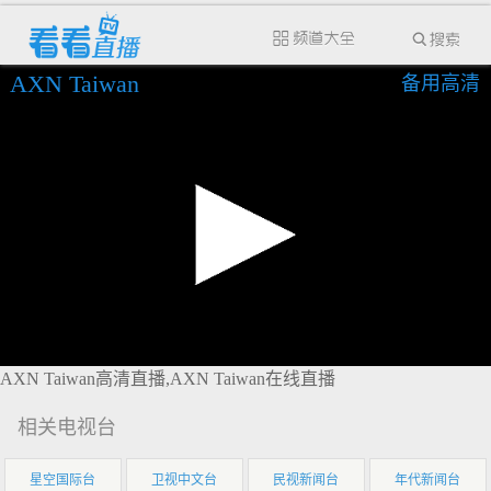
AXN Taiwan
备用高清
AXN Taiwan高清直播,AXN Taiwan在线直播
相关电视台
星空国际台
卫视中文台
民视新闻台
年代新闻台