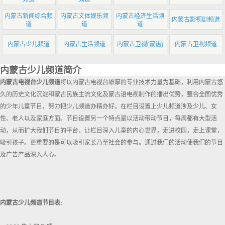
内蒙古新闻综合频
内蒙古文体娱乐频
内蒙古经济生活频
内蒙古影视剧频道
道
道
道
内蒙古少儿频道
内蒙古生活频道
内蒙古卫视(蒙语)
内蒙古卫视频道
内蒙古少儿频道简介
内蒙古电视台少儿频道
将以内蒙古电视台雄厚的专业技术力量为基础，利用内蒙古悠
久的历史文化沉淀和蒙古民族主流文化及蒙古语电视制作的播出优势，整合全国优秀
的少年儿童节目，努力把少儿频道办精办好。在栏目设置上少儿频道涉及少儿、女
性、老人以及家庭方面。节目设置另一个特点是以活动带动节目，每周都有大型活
动，从而扩大我们节目的平台，让栏目深入儿童的内心世界，走进校园，走上课堂，
吸引孩子。更重要的是可以吸引家长乃至社会的参与。通过我们的活动使我们的节目
及广告产品深入人心。
内蒙古少儿频道节目表: