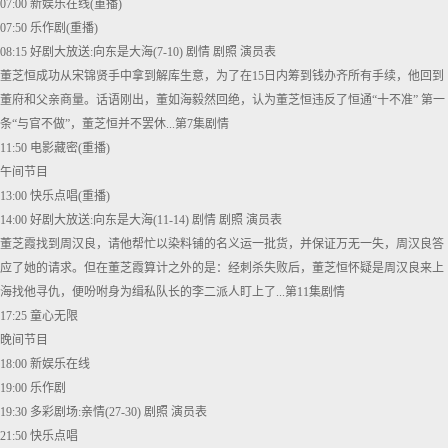
07:00 新娱乐在线(重播)
07:50 乐作剧(重播)
08:15 好剧大放送:向东是大海(7-10) 剧情 剧照 演员表
董芝恒成功从宋锦贤手中拿到解库生意，为了在15日内筹到钱办齐所有手续，他回到
董府和父亲商量。话语刚出，董如海毅然回绝，认为董芝恒违反了恒通“十不准” 第一
条“与官不做”，董芝恒并不罢休...第7集剧情
11:50 电影藏密(重播)
午间节目
13:00 快乐点唱(重播)
14:00 好剧大放送:向东是大海(11-14) 剧情 剧照 演员表
董芝霞找到周汉良，请他帮忙以染料铺的名义运一批货，并保证万无一失，周汉良答
应了她的请求。但在董芝霞算计之外的是：经刺杀失败后，董芝恒怀疑是周汉良来上
海找他寻仇，便吩咐身为缉私队长的李二派人盯上了...第11集剧情
17:25 童心无限
晚间节目
18:00 新娱乐在线
19:00 乐作剧
19:30 多彩剧场:亲情(27-30) 剧照 演员表
21:50 快乐点唱