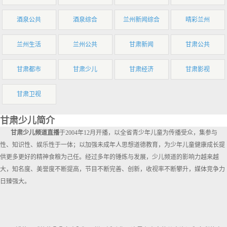
酒泉公共
酒泉综合
兰州新闻综合
晴彩兰州
兰州生活
兰州公共
甘肃新闻
甘肃公共
甘肃都市
甘肃少儿
甘肃经济
甘肃影视
甘肃卫视
甘肃少儿简介
甘肃少儿频道直播
于2004年12月开播，以全省青少年儿童为传播受众，集参与
性、知识性、娱乐性于一体；以加强未成年人思想道德教育，为少年儿童健康成长提
供更多更好的精神食粮为己任。经过多年的锤炼与发展，少儿频道的影响力越来越
大，知名度、美誉度不断提高，节目不断完善、创新，收视率不断攀升，媒体竞争力
日臻强大。