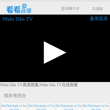
Nhân Dân TV
备用高清
Nhân Dân TV高清直播,Nhân Dân TV在线直播
相关电视台
Đài Phát thanh và Tru
Đài Phát thanh và Tru
Đài Phát thanh và Tru
Đài Phát thanh và Tru
yền hình
yền hình
yền hình
yền hình