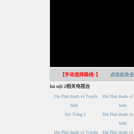
【手动选择路线↑】
点击此处全
hà nội 2相关电视台
Đài Phát thanh và Truyền
Đài Phát thanh và
hình
hình
Sóc Trăng 1
Đài Phát thanh và
hình
Đài Phát thanh và Truyền
Đài Phát thanh và